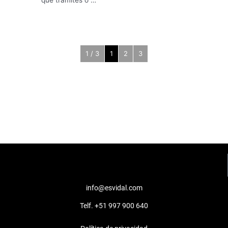
1 / 3
1
2
3
info@esvidal.com
Telf. +51 997 900 640