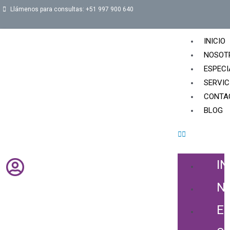
Llámenos para consultas: +51 997 900 640
INICIO
NOSOT
ESPECI
SERVIC
CONTA
BLOG
IN
N
E